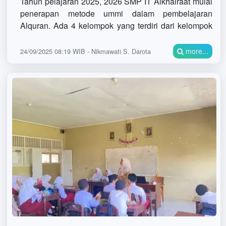
Tahun pelajaran 2025, 2026 SMP IT Alkhairaat mulai
penerapan metode ummi dalam pembelajaran
Alquran. Ada 4 kelompok yang terdiri dari kelompok
jilid 1 dengan guru pembimbing ustadza Jannah.
Jilid 2
more...
24/09/2025 08:19 WIB - Nikmawati S. Darota