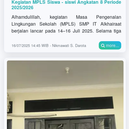
Kegiatan MPLS Siswa - siswi Angkatan 8 Periode
2025/2026
Alhamdulillah, kegiatan Masa Pengenalan
Lingkungan Sekolah (MPLS) SMP IT Alkhairaat
berjalan lancar pada 14–16 Juli 2025. Selama tiga
hari, peserta MPLS mengikuti seluruh rangkaian
kegiatan dengan penuh s
more...
16/07/2025 14:45 WIB - Nikmawati S. Darota