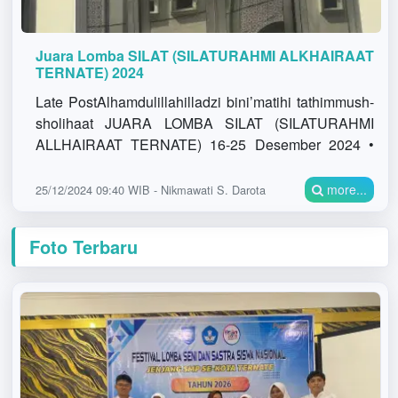
Juara Lomba SILAT (SILATURAHMI ALKHAIRAAT
TERNATE) 2024
Late PostAlhamdulillahilladzi bini’matihi tathimmush-
sholihaat JUARA LOMBA SILAT (SILATURAHMI
ALLHAIRAAT TERNATE) 16-25 Desember 2024 •
Juara 2 Lomba Tahfidzh Putri Balqis Callista
Nadhifah K. Ulid
more...
25/12/2024 09:40 WIB - Nikmawati S. Darota
Foto Terbaru