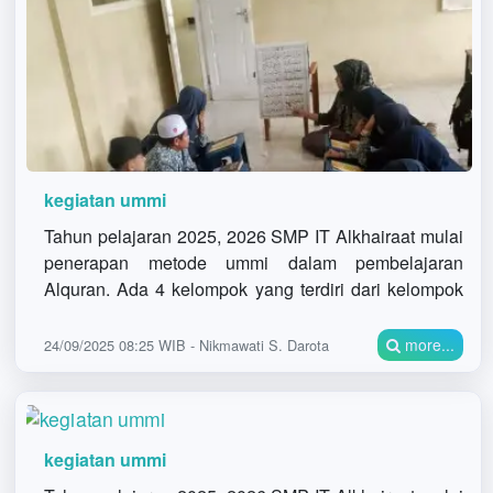
kegiatan ummi
Tahun pelajaran 2025, 2026 SMP IT Alkhairaat mulai
penerapan metode ummi dalam pembelajaran
Alquran. Ada 4 kelompok yang terdiri dari kelompok
jilid 1 dengan guru pembimbing ustadza Jannah.
Jilid 2
more...
24/09/2025 08:25 WIB - Nikmawati S. Darota
kegiatan ummi