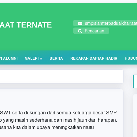
smpislamterpadualkhaira
RAAT TERNATE
Pencarian
N ALUMNI
GALERI
BERITA
REKAPAN DAFTAR HADIR
HUBUN
oh SWT serta dukungan dari semua keluarga besar SMP
eb yang masih sederhana dan masih jauh dari harapan.
usaha kita dalam upaya meningkatkan mutu