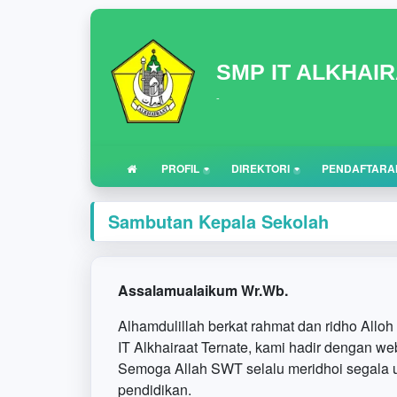
SMP IT ALKHAI
-
PROFIL
DIREKTORI
PENDAFTARA
Sambutan Kepala Sekolah
Assalamualaikum Wr.Wb.
Alhamdulillah berkat rahmat dan ridho All
IT Alkhairaat Ternate, kami hadir dengan w
Semoga Allah SWT selalu meridhoi segala 
pendidikan.